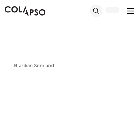
Brazilian Semiarid
Grace Bungestab Alves