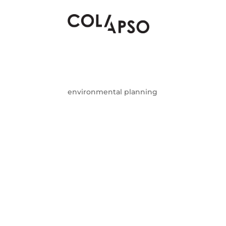
environmental planning